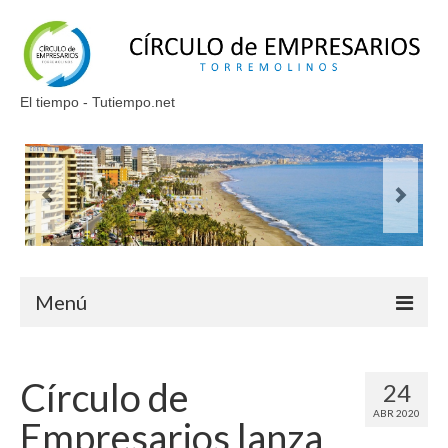
El tiempo - Tutiempo.net
Menú
Inicio
Círculo de
24
Quienes somos
ABR 2020
Empresarios lanza
Saluda