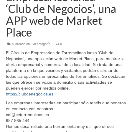
‘Club de Negocios’, una
Acerca del CET
APP web de Market
Organigrama
Place
Estatutos
publicado en:
Sin categoría
|
0
Socios
El Círculo de Empresarios de Torremolinos lanza ‘Club de
Asesoramiento
Negocios’, una aplicación web de Market Place, para mostrar la
oferta empresarial y comercial de la localidad. Se trata de una
Formación
plataforma en la que vecinos y visitantes podrán disfrutar de
todas las opciones empresariales de Torremolinos. Se destacan
Convenios
las que ofrecen servicios a domicilio o sus actividades se
pueden ejercer por medios online.
Subvenciones
https://clubdenegocios.es
Las empresas interesadas en participar sólo tenéis
que poneros
Agenda
en contacto con nosotros :
cet@cetorremolinos.es
Hazte Socio
687 865 444
Hemos desarrollado una herramienta muy útil, que ofrece
Coworking