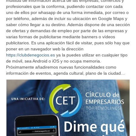
multitud de información acerca de las empresas, comercios y
profesionales que la conforma, pudiendo contactar con cada
Cita Previa
uno de ellos por whasapp de una forma inmediata, por correo o
por teléfono, además de incluir su ubicación en Google Maps y
Noticias
saber cómo llegar a su destino. Además dispone de una sección
de ofertas y demandas de empleo por parte de las empresas y
Contacto
varias formas de publicitarse mediante banners o vídeos
publicitarios. Es una aplicación fácil de visitar, pues sólo hay que
Buzón de sugerencias
poner en un navegador web la dirección
https://clubdenegocios.es
ya la puedes utilizar en cualquier tipo
de móvil, sea Android o iOS y no ocupa memoria.
Próximamente añadiremos nuevas funcionalidades como
información de eventos, agenda cultural, plano de la ciudad…