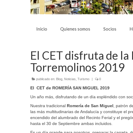
Inicio
Quienes somos
Socios
H
El CET disfruta de
Torremolinos 2019
publicado en:
Blog
,
Noticias
,
Turismo
|
0
El CET de ROMERÍA SAN MIGUEL 2019
Un año más, disfrutando de un día espléndido con soci
Nuestra tradicional
Romería de San Miguel
,
patrón de
las más multitudinarias de Andalucía y constituye el pr
encendido del alumbrado del Recinto Ferial y el pregón 
hasta el 30 de Septiembre ambas incluidos.
Es un día grande para nosotros, preparar la carreta, 