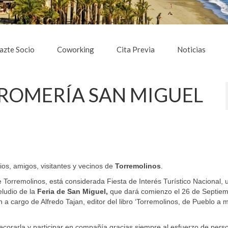
azte Socio
Coworking
Cita Previa
Noticias
 la ROMERÍA SAN MIGUEL
os, amigos, visitantes y vecinos de
Torremolinos
.
 Torremolinos, está considerada Fiesta de Interés Turístico Nacional, 
eludio de la
Feria de San Miguel,
que dará comienzo el 26 de Septie
a cargo de Alfredo Tajan, editor del libro ‘Torremolinos, de Pueblo a m
decorarla y participar en compañía gracias siempre al esfuerzo de per