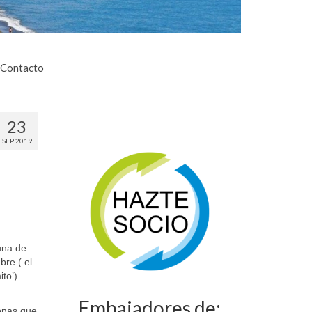
Contacto
23
SEP 2019
una de
mbre
( el
ito
’)
Embajadores de:
sonas que