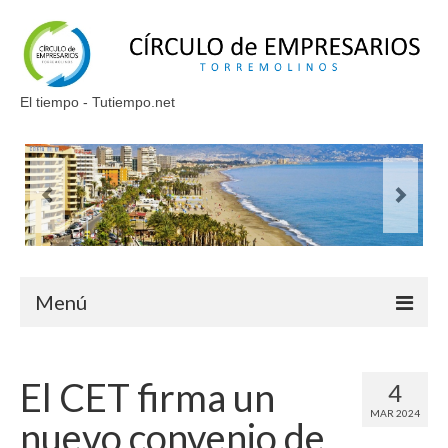
El tiempo - Tutiempo.net
Menú
Inicio
El CET firma un
4
Quienes somos
MAR 2024
nuevo convenio de
Saluda