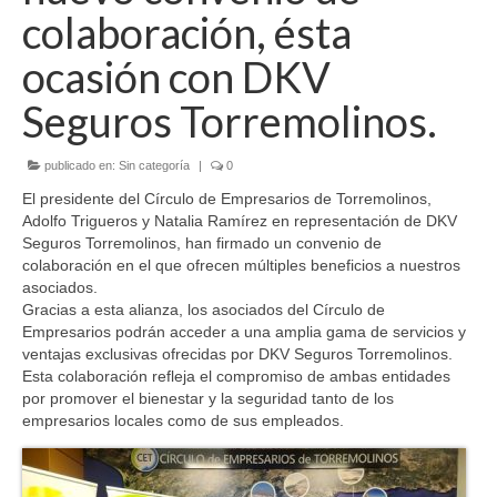
colaboración, ésta
Acerca del CET
ocasión con DKV
Organigrama
Seguros Torremolinos.
Estatutos
publicado en:
Sin categoría
|
0
Socios
El presidente del Círculo de Empresarios de Torremolinos,
Asesoramiento
Adolfo Trigueros y Natalia Ramírez en representación de DKV
Seguros Torremolinos, han firmado un convenio de
Formación
colaboración en el que ofrecen múltiples beneficios a nuestros
asociados.
Convenios
Gracias a esta alianza, los asociados del Círculo de
Empresarios podrán acceder a una amplia gama de servicios y
Subvenciones
ventajas exclusivas ofrecidas por DKV Seguros Torremolinos.
Esta colaboración refleja el compromiso de ambas entidades
Agenda
por promover el bienestar y la seguridad tanto de los
empresarios locales como de sus empleados.
Hazte Socio
Coworking