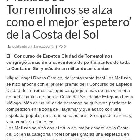
Torremolinos se alza
Acerca del CET
como el mejor ‘espetero’
Organigrama
de la Costa del Sol
Estatutos
publicado en:
Sin categoría
|
0
Socios
El I Concurso de Espetos Ciudad de Torremolinos
Asesoramiento
congregó a más de una veintena de participantes de toda
la Costa del Sol y más de un millar de asistentes
Formación
Miguel Ángel Rivero Chaves, del restaurante local Los Mellizos,
se hizo anoche con el primer premio del I Concurso de Espetos
Convenios
Ciudad de Torremolinos, que congregó a más de una veintena
de participantes de toda la Costa del Sol, desde Estepona hasta
Subvenciones
Málaga. Más de un millar de personas no quisieron perderse la
competición en la zona de Playamar y que acabó con una
Agenda
espetada popular, en la que se espetaron 25 cajas de sardinas,
y un concierto flamenco.
Hazte Socio
Los Mellizos se alzó con el título de ‘mejor espeto’ de la Costa
del Sol en la categoría Profesionales gracias una espetada en
Coworking