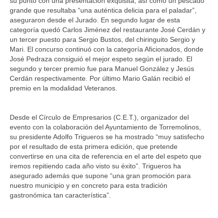
su punto con una presentación exquisita, así como un pescado
grande que resultaba “una auténtica delicia para el paladar”,
Cita Previa
aseguraron desde el Jurado. En segundo lugar de esta
categoría quedó Carlos Jiménez del restaurante José Cerdán y
Noticias
un tercer puesto para Sergio Bustos, del chiringuito Sergio y
Mari. El concurso continuó con la categoría Aficionados, donde
Contacto
José Pedraza consiguió el mejor espeto según el jurado. El
segundo y tercer premio fue para Manuel González y Jesús
Buzón de sugerencias
Cerdán respectivamente. Por último Mario Galán recibió el
premio en la modalidad Veteranos.
Desde el Círculo de Empresarios (C.E.T.), organizador del
evento con la colaboración del Ayuntamiento de Torremolinos,
su presidente Adolfo Trigueros se ha mostrado “muy satisfecho
por el resultado de esta primera edición, que pretende
convertirse en una cita de referencia en el arte del espeto que
iremos repitiendo cada año visto su éxito”. Trigueros ha
asegurado además que supone “una gran promoción para
nuestro municipio y en concreto para esta tradición
gastronómica tan característica”.