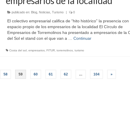
empresarios de la localidad
publicado en:
Blog
,
Noticias
,
Turismo
|
0
El colectivo empresarial califica de “hito histórico” la presencia con
espacio propio de los empresarios de la localidad El Círculo de
Empresarios de Torremolinos ha presentado a empresarios de la 
del Sol el stand con el que van a …
Continuar
Costa del sol
,
empresarios
,
FITUR
,
torremolinos
,
turismo
58
59
60
61
62
…
104
»