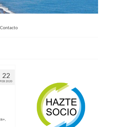
Contacto
22
FEB 2020
ya»,