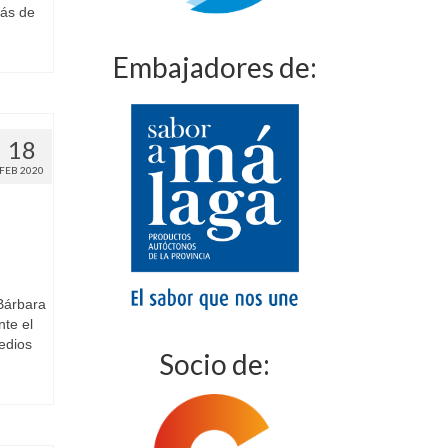
más de
Embajadores de:
18
FEB 2020
Bárbara
nte el
edios
Socio de: