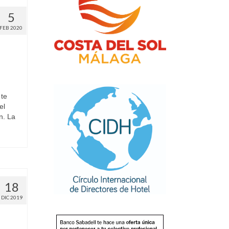
5
FEB 2020
te
el
n. La
18
DIC 2019