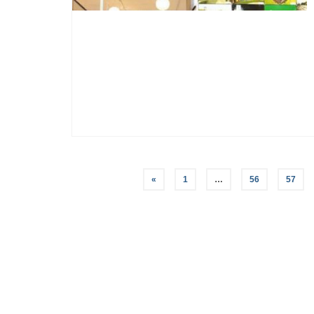
«
1
…
56
57