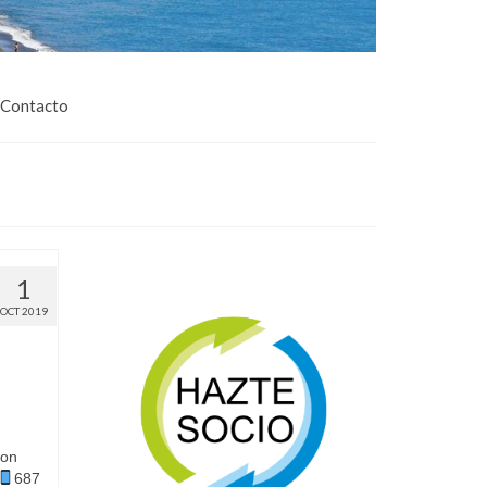
Contacto
1
OCT 2019
con
687