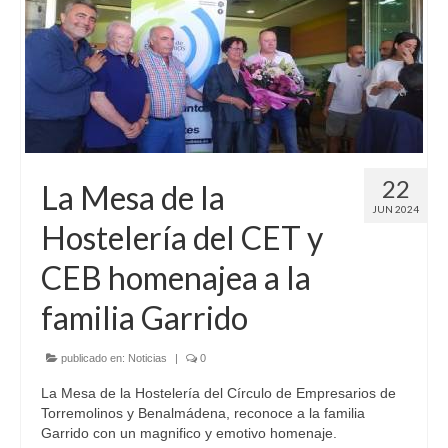
Acerca del CET
Organigrama
Estatutos
Socios
22
La Mesa de la
Asesoramiento
JUN 2024
Hostelería del CET y
Formación
CEB homenajea a la
Convenios
familia Garrido
Subvenciones
Agenda
publicado en:
Noticias
|
0
La Mesa de la Hostelería del Círculo de Empresarios de
Hazte Socio
Torremolinos y Benalmádena, reconoce a la familia
Garrido con un magnifico y emotivo homenaje.
Coworking