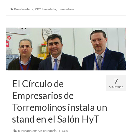
Cita Previa
Benalmádena
,
CET
,
hostelería
,
torremolinos
Noticias
Contacto
Buzón de sugerencias
7
El Círculo de
MAR 2016
Empresarios de
Torremolinos instala un
stand en el Salón HyT
publicado en:
Sin categoría
|
0