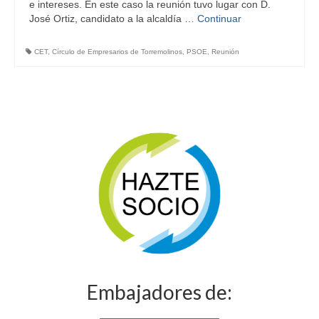
e intereses. En este caso la reunión tuvo lugar con D.
José Ortiz, candidato a la alcaldía …
Continuar
Cita Previa
Noticias
CET
,
Círculo de Empresarios de Torremolinos
,
PSOE
,
Reunión
Contacto
Buzón de sugerencias
Embajadores de: