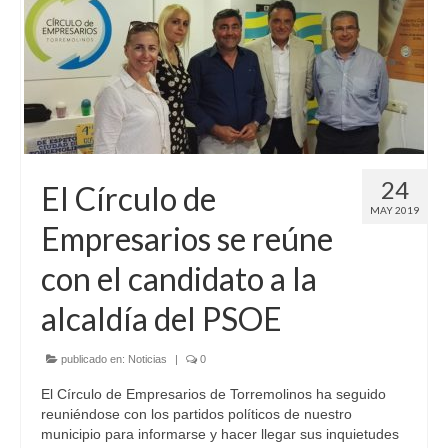
Acerca del CET
Organigrama
Estatutos
Socios
24
El Círculo de
Asesoramiento
MAY 2019
Empresarios se reúne
Formación
con el candidato a la
Convenios
alcaldía del PSOE
Subvenciones
Agenda
publicado en:
Noticias
|
0
El Círculo de Empresarios de Torremolinos ha seguido
Hazte Socio
reuniéndose con los partidos políticos de nuestro
municipio para informarse y hacer llegar sus inquietudes
Coworking